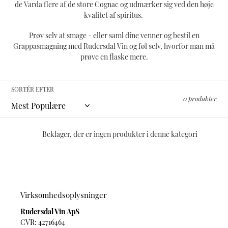
i
de Varda flere af de store Cognac og udmærker sig ved den høje
kvalitet af spiritus.
:
Prøv selv at smage - eller saml dine venner og bestil en
Grappasmagning med Rudersdal Vin og føl selv, hvorfor man må
prøve en flaske mere.​
SORTÉR EFTER
0 produkter
Beklager, der er ingen produkter i denne kategori
Virksomhedsoplysninger
Rudersdal Vin ApS
CVR: 42716464