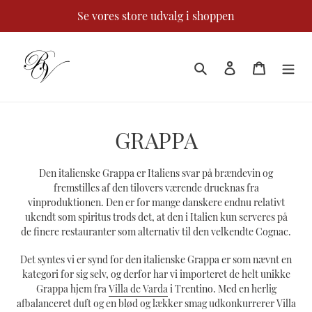
Gå
Se vores store udvalg i shoppen
til
indhold
Søg
Log ind
Kurv
K
GRAPPA
a
Den italienske Grappa er Italiens svar på brændevin og
t
fremstilles af den tilovers værende drueknas fra
vinproduktionen. Den er for mange danskere endnu relativt
e
ukendt som spiritus trods det, at den i Italien kun serveres på
de finere restauranter som alternativ til den velkendte Cognac.
g
Det syntes vi er synd for den italienske Grappa er som nævnt en
o
kategori for sig selv, og derfor har vi importeret de helt unikke
Grappa hjem fra
Villa de Varda
i Trentino. Med en herlig
r
afbalanceret duft og en blød og lækker smag udkonkurrerer Villa