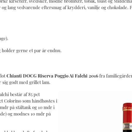
rke kirsebær, svedsker, modne brombær, tobak, toast og Middelha
 og lang vedvarende eftersmag af krydderi, vanilje og chokolade.
age).
g holder gerne et par år endnu.
flot
Chianti DOCG Riserva Poggio Ai Falchi 2016
fra familiegårde
 sig godt med grillet lam.
lchi består af 85 pct
pct Colorino som håndhøstes i
 mdr på ståltank og 10 mdr i
ade) og modnes 10 mdr på