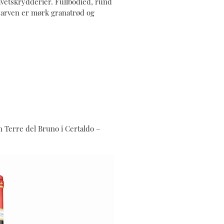
vetskrydderier. Fullbodied, rund
 Farven er mørk granatrød og
n Terre del Bruno i Certaldo –