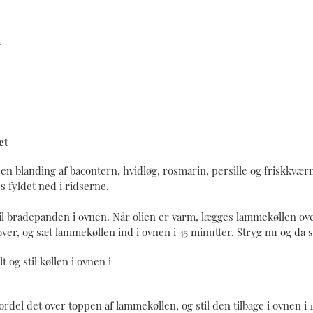
.
et
en blanding af bacontern, hvidløg, rosmarin, persille og friskkværn
s fyldet ned i ridserne.
til bradepanden i ovnen. Når olien er varm, lægges lammekøllen ov
over, og sæt lammekøllen ind i ovnen i 45 minutter. Stryg nu og da 
 og stil køllen i ovnen i
rdel det over toppen af lammekøllen, og stil den tilbage i ovnen i 