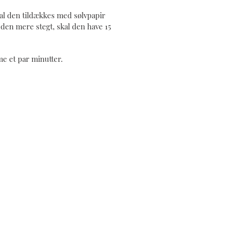
kal den tildækkes med sølvpapir
r den mere stegt, skal den have 15
me et par minutter.