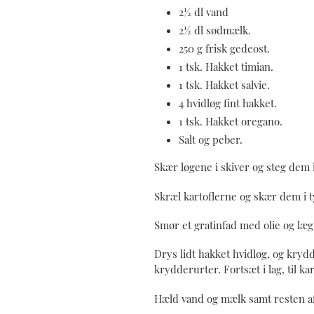
2½ dl vand
2½ dl sødmælk.
250 g frisk gedeost.
1 tsk. Hakket timian.
1 tsk. Hakket salvie.
4 hvidløg fint hakket.
1 tsk. Hakket oregano.
Salt og peber.
Skær løgene i skiver og steg dem i 
Skræl kartoflerne og skær dem i t
Smør et gratinfad med olie og læg 
Drys lidt hakket hvidløg, og kryd
krydderurter. Fortsæt i lag, til ka
Hæld vand og mælk samt resten af 