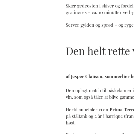
Skær gedeosten i skiver og forde
gratineres – ca. 10 minutter ved 
Server gylden og sprød – og ryg
Den helt rette
af Jesper Clausen, sommerlier h
Den oplagt match til påskelam er 
vin, som også tåler at blive gamme
Hertil anbefaler vi en
Prima Terr
på ståltank og 2 år i barrique (fra
høst.