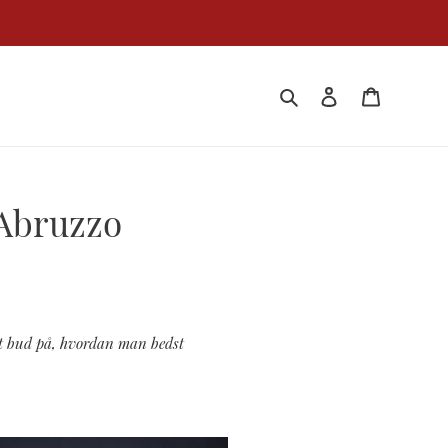
Søg
Log ind
Kurv
 Abruzzo
sit bud på, hvordan man bedst