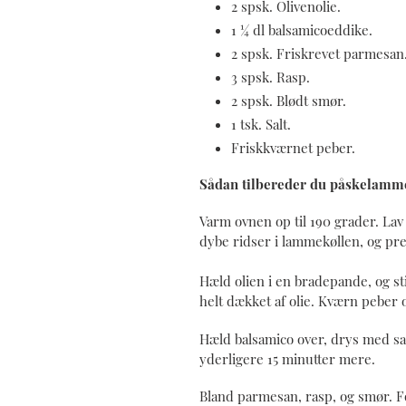
2 spsk. Olivenolie.
1 ¼ dl balsamicoeddike.
2 spsk. Friskrevet parmesan
3 spsk. Rasp.
2 spsk. Blødt smør.
1 tsk. Salt.
Friskkværnet peber.
Sådan tilbereder du påskelamm
Varm ovnen op til 190 grader. Lav 
dybe ridser i lammekøllen, og pre
Hæld olien i en bradepande, og s
helt dækket af olie. Kværn peber 
Hæld balsamico over, drys med salt
yderligere 15 minutter mere.
Bland parmesan, rasp, og smør. Fo