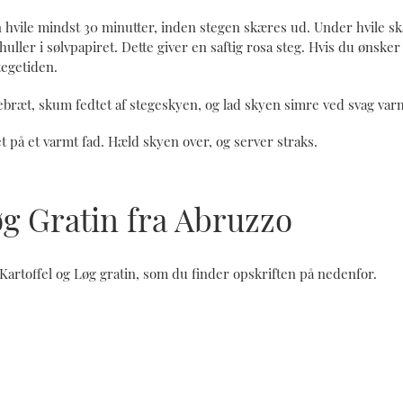
n hvile mindst 30 minutter, inden stegen skæres ud. Under hvile s
 huller i sølvpapiret. Dette giver en saftig rosa steg. Hvis du ønske
tegetiden.
bræt, skum fedtet af stegeskyen, og lad skyen simre ved svag var
t på et varmt fad. Hæld skyen over, og server straks.
øg Gratin fra Abruzzo
Kartoffel og Løg gratin, som du finder opskriften på nedenfor.