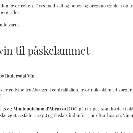
l dem over retten. Drys med salt og peber og oregano og skru op f
300 grader.
ende varm.
 vin til påskelammet
os Rudersdal Vin
især rødvine fra Abruzzo i centralitalien, hvor mikroklimaet sørger
l.
e 2012 Montepulciano d’Abruzzo DOC
på 13,5 pct som høstes i ok
nske egetræsfade á 223L) og flaskes indenfor 3 år efter høsten. Vinen 