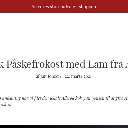
Se vores store udvalg i shoppen
sk Påskefrokost med Lam fra
af Jan Jensen
22. marts 2021
en anledning har vi fået den lokale Allerød kok Jan Jensen til at give 
frokost.