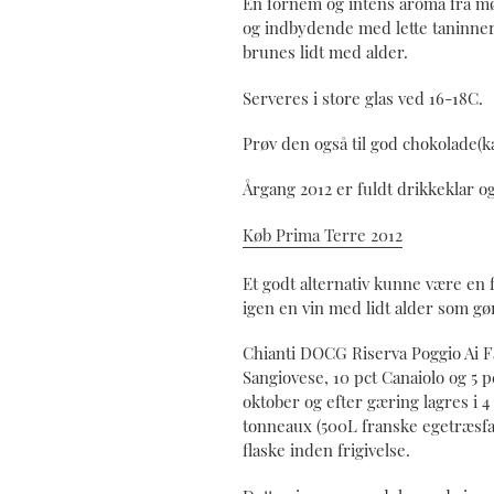
En fornem og intens aroma fra mø
og indbydende med lette taninner
brunes lidt med alder.
Serveres i store glas ved 16-18C.
Prøv den også til god chokolade(k
Årgang 2012 er fuldt drikkeklar o
Køb Prima Terre 2012
Et godt alternativ kunne være en 
igen en vin med lidt alder som gør
Chianti DOCG Riserva Poggio Ai Fa
Sangiovese, 10 pct Canaiolo og 5 
oktober og efter gæring lagres i 4
tonneaux (500L franske egetræsf
flaske inden frigivelse.