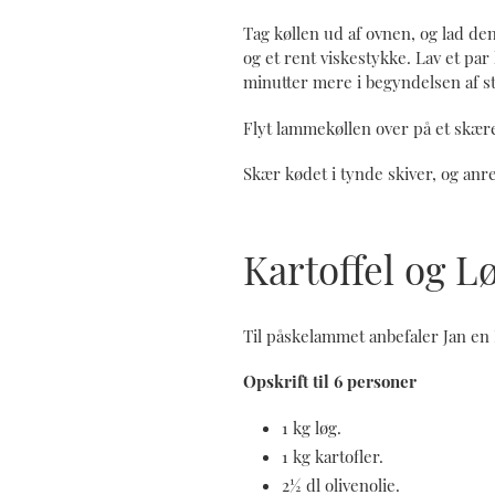
Tag køllen ud af ovnen, og lad de
og et rent viskestykke. Lav et par
minutter mere i begyndelsen af s
Flyt lammekøllen over på et skære
Skær kødet i tynde skiver, og anre
Kartoffel og L
Til påskelammet anbefaler Jan en 
Opskrift til 6 personer
1 kg løg.
1 kg kartofler.
2½ dl olivenolie.